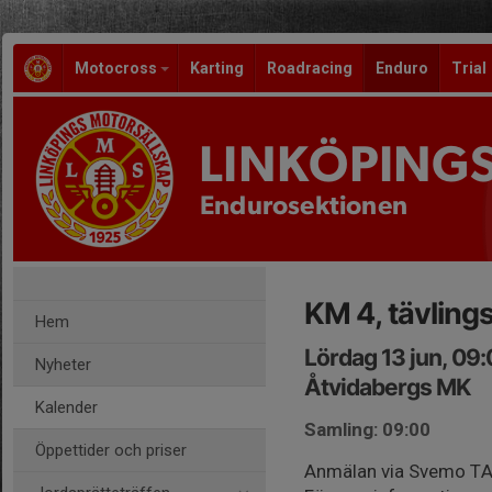
Motocross
Karting
Roadracing
Enduro
Trial
LINKÖPING
Endurosektionen
KM 4, tävling
Hem
Lördag 13 jun, 09
Nyheter
Åtvidabergs MK
Kalender
Samling: 09:00
Öppettider och priser
Anmälan via Svemo T