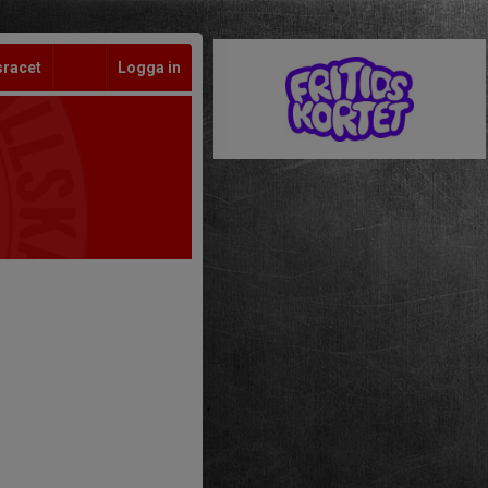
sracet
Logga in