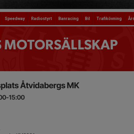
Speedway
Radiostyrt
Banracing
Bil
Trafikövning
År
S MOTORSÄLLSKAP
splats Åtvidabergs MK
:00-15:00
A