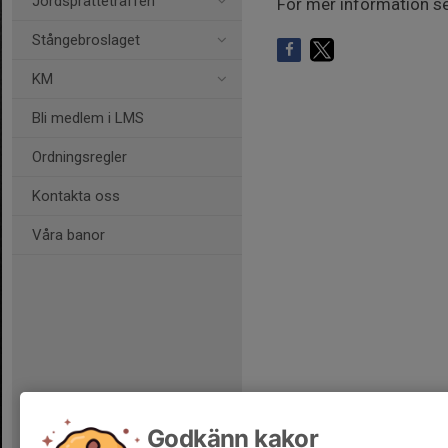
Jordsprätteträffen
För mer information 
Stångebroslaget
KM
Bli medlem i LMS
Ordningsregler
Kontakta oss
Våra banor
Godkänn kakor