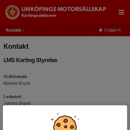
LINKÖPINGS MOTORSÄLLSKAP
Kartingsektionen
Logga in
Kontakt
Kontakt
LMS Karting Styrelse
Ordförande
Mattias Krook
Ledamot
Johnny Gharib
Tobias Lööf
Micaela Kvist
Lars Preuschhof