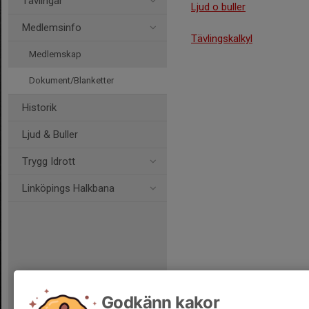
Tävlingar
Ljud o buller
Medlemsinfo
Tävlingskalkyl
Medlemskap
Dokument/Blanketter
Historik
Ljud & Buller
Trygg Idrott
Linköpings Halkbana
Godkänn kakor