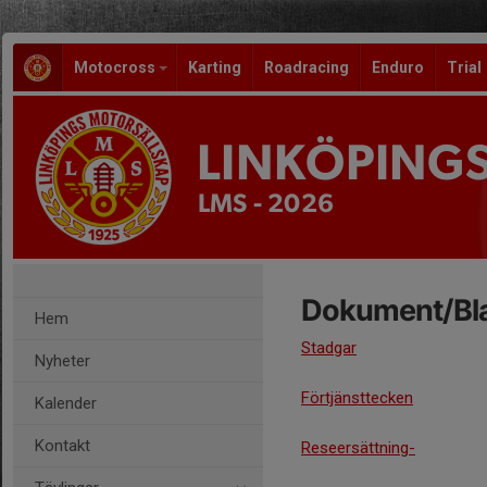
Motocross
Karting
Roadracing
Enduro
Trial
LINKÖPING
LMS - 2026
Dokument/Bla
Hem
Stadgar
Nyheter
Förtjänsttecken
Kalender
Kontakt
Reseersättning
-