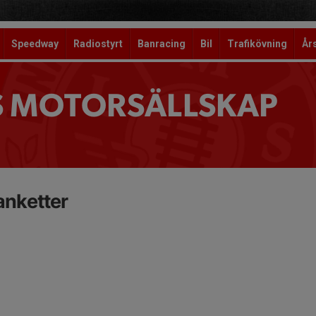
Speedway
Radiostyrt
Banracing
Bil
Trafikövning
År
S MOTORSÄLLSKAP
nketter