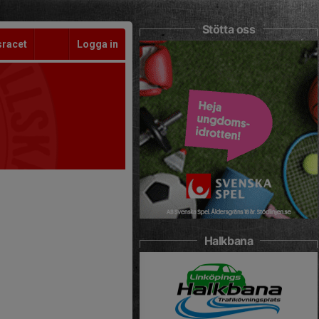
Stötta oss
sracet
Logga in
Halkbana