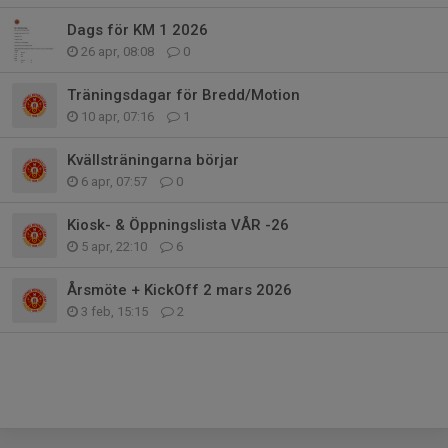
Dags för KM 1 2026
26 apr, 08:08
0
Träningsdagar för Bredd/Motion
10 apr, 07:16
1
Kvällsträningarna börjar
6 apr, 07:57
0
Kiosk- & Öppningslista VÅR -26
5 apr, 22:10
6
Årsmöte + KickOff 2 mars 2026
3 feb, 15:15
2