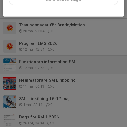
Öppet på lördag 23/5 - Pingstafton?
21 maj, 12:49
0
Träningsdagar för Bredd/Motion
20 maj, 21:34
0
Program LMS 2026
12 maj, 12:54
0
Funktionärs information SM
12 maj, 07:58
0
Hemmaförare SM Linköping
11 maj, 06:13
0
SM i Linköping 16-17 maj
4 maj, 22:14
0
Dags för KM 1 2026
26 apr, 08:09
0