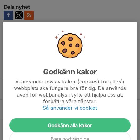
Dela nyhet
Kommentarer
Godkänn kakor
Tidigare nyheter
Vi använder oss av kakor (cookies) för att vår
Funktionärsinfo - ÅRSRACET
webbplats ska fungera bra för dig. De används
5 aug, 17:54
0
även för webbanalys i syfte att hjälpa oss att
förbättra våra tjänster.
Kiosk- & Öppningslista HÖSTEN -26
Så använder vi cookies
5 aug, 10:16
0
Godkänn alla kakor
PÅMINNELSE - Funktionärer till 61 Årsracet
14 jul, 11:19
3
Bara nödvändiga